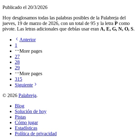
Publicado el
20/3/2026
Hoy desglosamos todas las palabras posibles de la Palabreja del
jueves, 19 de marzo de 2026
, con un total de
95
y la letra
P
como
pivote. Las letras adicionales que debías usar eran
A, E, G, N, O, S
.
Anterior
1
More pages
27
28
29
More pages
315
Siguiente
©
2026
Palabreja
.
Blog
Solución de hoy
Pistas
Cómo jugar
Estadísticas
Política de privacidad