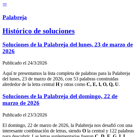
Menú
Pal
ab
r
eja
Histórico de soluciones
Soluciones de la Palabreja del
lunes, 23 de marzo de
2026
Publicado el
24/3/2026
Aquí te presentamos la lista completa de palabras para la Palabreja
del
lunes, 23 de marzo de 2026
, con
53
palabras construidas
alrededor de la letra central
H
y otras como
C, E, I, O, Q, U
.
Soluciones de la Palabreja del
domingo, 22 de
marzo de 2026
Publicado el
23/3/2026
El
domingo, 22 de marzo de 2026
, la Palabreja nos desafió con una
interesante combinación de letras, siendo
O
la central y
122
palabras
para descubrir. Las letras suplementarias fueron
C, D, E, G, I, L
.