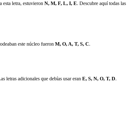
esta letra, estuvieron
N, M, F, L, I, E
. Descubre aquí todas las
e rodeaban este núcleo fueron
M, O, A, T, S, C
.
s letras adicionales que debías usar eran
E, S, N, O, T, D
.