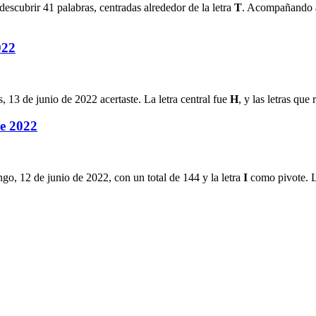
descubrir
41
palabras, centradas alrededor de la letra
T
. Acompañando a 
022
s, 13 de junio de 2022
acertaste. La letra central fue
H
, y las letras qu
de 2022
go, 12 de junio de 2022
, con un total de
144
y la letra
I
como pivote. La