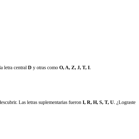
a letra central
D
y otras como
O, A, Z, J, T, I
.
escubrir. Las letras suplementarias fueron
I, R, H, S, T, U
. ¿Lograste