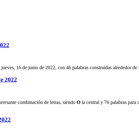
2022
jueves, 16 de junio de 2022
, con
46
palabras construidas alrededor de l
de 2022
nteresante combinación de letras, siendo
O
la central y
76
palabras para d
 2022