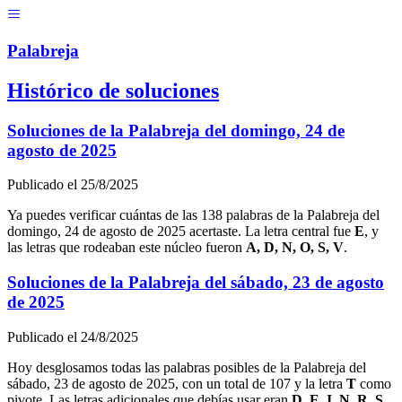
Menú
Pal
ab
r
eja
Histórico de soluciones
Soluciones de la Palabreja del
domingo, 24 de
agosto de 2025
Publicado el
25/8/2025
Ya puedes verificar cuántas de las
138
palabras de la Palabreja del
domingo, 24 de agosto de 2025
acertaste. La letra central fue
E
, y
las letras que rodeaban este núcleo fueron
A, D, N, O, S, V
.
Soluciones de la Palabreja del
sábado, 23 de agosto
de 2025
Publicado el
24/8/2025
Hoy desglosamos todas las palabras posibles de la Palabreja del
sábado, 23 de agosto de 2025
, con un total de
107
y la letra
T
como
pivote. Las letras adicionales que debías usar eran
D, E, I, N, R, S
.