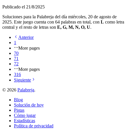
Publicado el
21/8/2025
Soluciones para la Palabreja del día
miércoles, 20 de agosto de
2025
. Este juego cuenta con
64
palabras en total, con
L
como letra
central y el resto de letras son
E, G, M, N, O, U
.
Anterior
1
More pages
70
71
72
More pages
316
Siguiente
©
2026
Palabreja
.
Blog
Solución de hoy
Pistas
Cómo jugar
Estadísticas
Política de privacidad