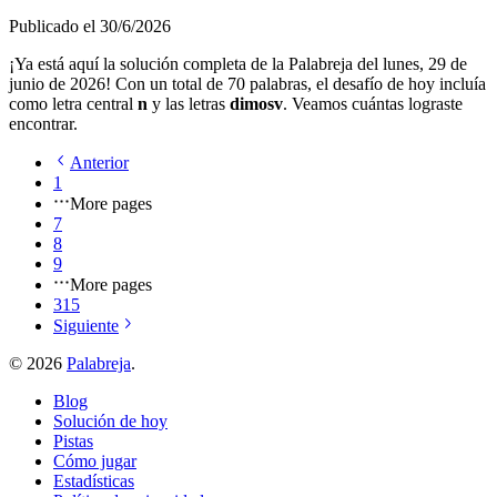
Publicado el
30/6/2026
¡Ya está aquí la solución completa de la Palabreja del
lunes, 29 de
junio de 2026
! Con un total de
70
palabras, el desafío de hoy incluía
como letra central
n
y las letras
d
i
m
o
s
v
. Veamos cuántas lograste
encontrar.
Anterior
1
More pages
7
8
9
More pages
315
Siguiente
©
2026
Palabreja
.
Blog
Solución de hoy
Pistas
Cómo jugar
Estadísticas