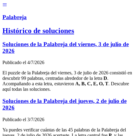
Menú
Pal
ab
r
eja
Histórico de soluciones
Soluciones de la Palabreja del
viernes, 3 de julio de
2026
Publicado el
4/7/2026
El puzzle de la Palabreja del
viernes, 3 de julio de 2026
consistió en
descubrir
99
palabras, centradas alrededor de la letra
D
.
Acompañando a esta letra, estuvieron
A, B, C, E, O, T
. Descubre
aquí todas las soluciones.
Soluciones de la Palabreja del
jueves, 2 de julio de
2026
Publicado el
3/7/2026
Ya puedes verificar cuántas de las
45
palabras de la Palabreja del
jueves, 2 de julio de 2026
acertaste. La letra central fue
P
, y las