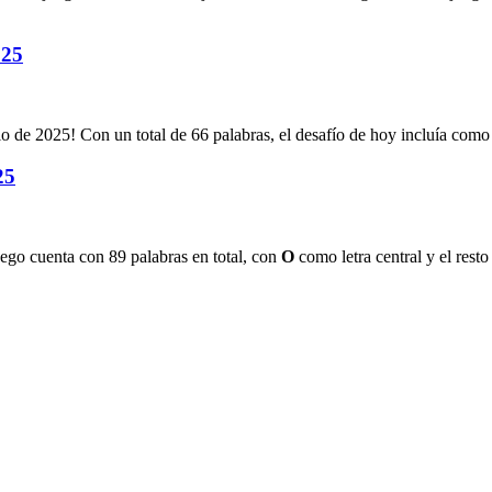
025
lio de 2025
! Con un total de
66
palabras, el desafío de hoy incluía como 
25
juego cuenta con
89
palabras en total, con
O
como letra central y el resto