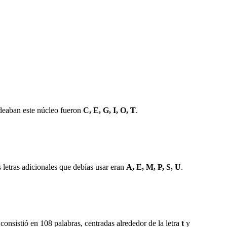
rodeaban este núcleo fueron
C, E, G, I, O, T
.
letras adicionales que debías usar eran
A, E, M, P, S, U
.
 consistió en
108
palabras, centradas alrededor de la letra
t
y