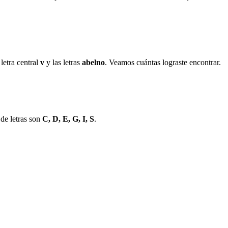
letra central
v
y las letras
a
b
e
l
n
o
. Veamos cuántas lograste encontrar.
 de letras son
C, D, E, G, I, S
.