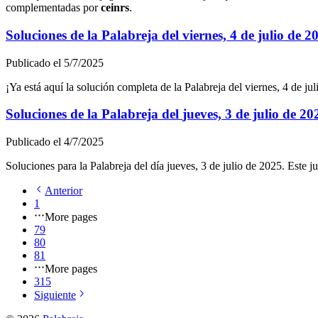
complementadas por
c
e
i
n
r
s
.
Soluciones de la Palabreja del
viernes, 4 de julio de 2
Publicado el
5/7/2025
¡Ya está aquí la solución completa de la Palabreja del
viernes, 4 de ju
Soluciones de la Palabreja del
jueves, 3 de julio de 20
Publicado el
4/7/2025
Soluciones para la Palabreja del día
jueves, 3 de julio de 2025
. Este 
Anterior
1
More pages
79
80
81
More pages
315
Siguiente