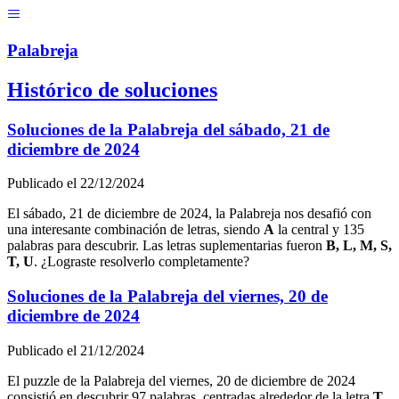
Menú
Pal
ab
r
eja
Histórico de soluciones
Soluciones de la Palabreja del
sábado, 21 de
diciembre de 2024
Publicado el
22/12/2024
El
sábado, 21 de diciembre de 2024
, la Palabreja nos desafió con
una interesante combinación de letras, siendo
A
la central y
135
palabras para descubrir. Las letras suplementarias fueron
B, L, M, S,
T, U
. ¿Lograste resolverlo completamente?
Soluciones de la Palabreja del
viernes, 20 de
diciembre de 2024
Publicado el
21/12/2024
El puzzle de la Palabreja del
viernes, 20 de diciembre de 2024
consistió en descubrir
97
palabras, centradas alrededor de la letra
T
.