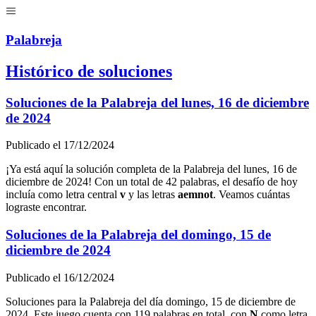
Menú
Pal
ab
r
eja
Histórico de soluciones
Soluciones de la Palabreja del
lunes, 16 de diciembre
de 2024
Publicado el
17/12/2024
¡Ya está aquí la solución completa de la Palabreja del
lunes, 16 de
diciembre de 2024
! Con un total de
42
palabras, el desafío de hoy
incluía como letra central
v
y las letras
a
e
m
n
o
t
. Veamos cuántas
lograste encontrar.
Soluciones de la Palabreja del
domingo, 15 de
diciembre de 2024
Publicado el
16/12/2024
Soluciones para la Palabreja del día
domingo, 15 de diciembre de
2024
. Este juego cuenta con
119
palabras en total, con
N
como letra