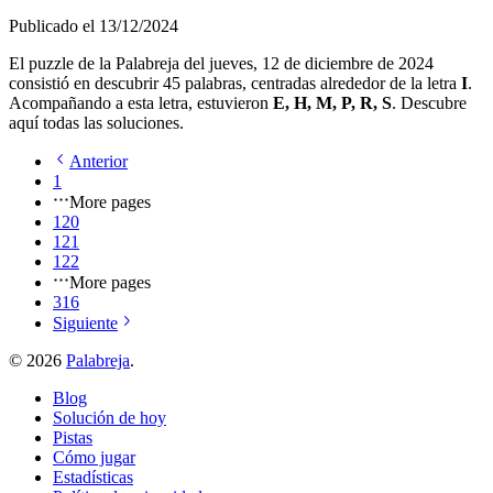
Publicado el
13/12/2024
El puzzle de la Palabreja del
jueves, 12 de diciembre de 2024
consistió en descubrir
45
palabras, centradas alrededor de la letra
I
.
Acompañando a esta letra, estuvieron
E, H, M, P, R, S
. Descubre
aquí todas las soluciones.
Anterior
1
More pages
120
121
122
More pages
316
Siguiente
©
2026
Palabreja
.
Blog
Solución de hoy
Pistas
Cómo jugar
Estadísticas