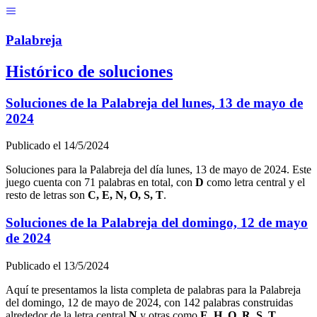
Menú
Pal
ab
r
eja
Histórico de soluciones
Soluciones de la Palabreja del
lunes, 13 de mayo de
2024
Publicado el
14/5/2024
Soluciones para la Palabreja del día
lunes, 13 de mayo de 2024
. Este
juego cuenta con
71
palabras en total, con
D
como letra central y el
resto de letras son
C, E, N, O, S, T
.
Soluciones de la Palabreja del
domingo, 12 de mayo
de 2024
Publicado el
13/5/2024
Aquí te presentamos la lista completa de palabras para la Palabreja
del
domingo, 12 de mayo de 2024
, con
142
palabras construidas
alrededor de la letra central
N
y otras como
E, H, O, R, S, T
.