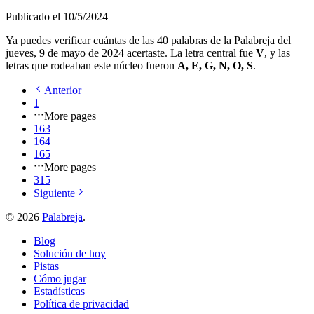
Publicado el
10/5/2024
Ya puedes verificar cuántas de las
40
palabras de la Palabreja del
jueves, 9 de mayo de 2024
acertaste. La letra central fue
V
, y las
letras que rodeaban este núcleo fueron
A, E, G, N, O, S
.
Anterior
1
More pages
163
164
165
More pages
315
Siguiente
©
2026
Palabreja
.
Blog
Solución de hoy
Pistas
Cómo jugar
Estadísticas
Política de privacidad