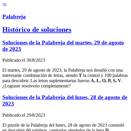
Menú
Pal
ab
r
eja
Histórico de soluciones
Soluciones de la Palabreja del
martes, 29 de agosto
de 2023
Publicado el
30/8/2023
El
martes, 29 de agosto de 2023
, la Palabreja nos desafió con una
interesante combinación de letras, siendo
T
la central y
100
palabras
para descubrir. Las letras suplementarias fueron
A, L, O, P, S, V
.
¿Lograste resolverlo completamente?
Soluciones de la Palabreja del
lunes, 28 de agosto de
2023
Publicado el
29/8/2023
El puzzle de la Palabreja del
lunes, 28 de agosto de 2023
consistió
en descubrir
99
palabras, centradas alrededor de la letra
D
.