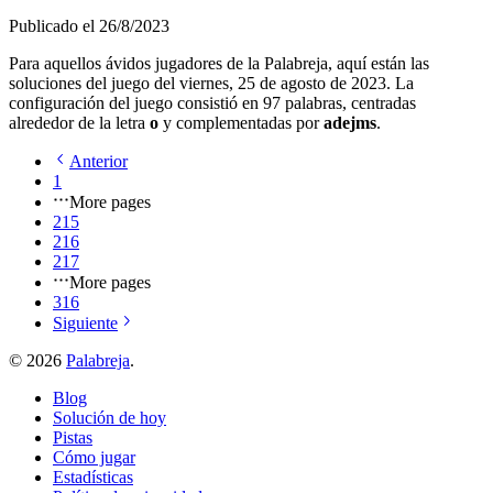
Publicado el
26/8/2023
Para aquellos ávidos jugadores de la Palabreja, aquí están las
soluciones del juego del
viernes, 25 de agosto de 2023
. La
configuración del juego consistió en
97
palabras, centradas
alrededor de la letra
o
y complementadas por
a
d
e
j
m
s
.
Anterior
1
More pages
215
216
217
More pages
316
Siguiente
©
2026
Palabreja
.
Blog
Solución de hoy
Pistas
Cómo jugar
Estadísticas