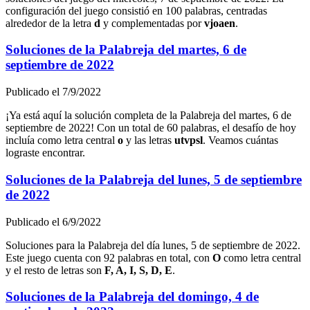
configuración del juego consistió en
100
palabras, centradas
alrededor de la letra
d
y complementadas por
v
j
o
a
e
n
.
Soluciones de la Palabreja del
martes, 6 de
septiembre de 2022
Publicado el
7/9/2022
¡Ya está aquí la solución completa de la Palabreja del
martes, 6 de
septiembre de 2022
! Con un total de
60
palabras, el desafío de hoy
incluía como letra central
o
y las letras
u
t
v
p
s
l
. Veamos cuántas
lograste encontrar.
Soluciones de la Palabreja del
lunes, 5 de septiembre
de 2022
Publicado el
6/9/2022
Soluciones para la Palabreja del día
lunes, 5 de septiembre de 2022
.
Este juego cuenta con
92
palabras en total, con
O
como letra central
y el resto de letras son
F, A, I, S, D, E
.
Soluciones de la Palabreja del
domingo, 4 de