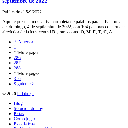
septiembre de 2022
Publicado el
5/9/2022
Aquí te presentamos la lista completa de palabras para la Palabreja
del
domingo, 4 de septiembre de 2022
, con
104
palabras construidas
alrededor de la letra central
B
y otras como
O, M, E, T, C, A
.
Anterior
1
More pages
286
287
288
More pages
316
Siguiente
©
2026
Palabreja
.
Blog
Solución de hoy
Pistas
Cómo jugar
Estadísticas