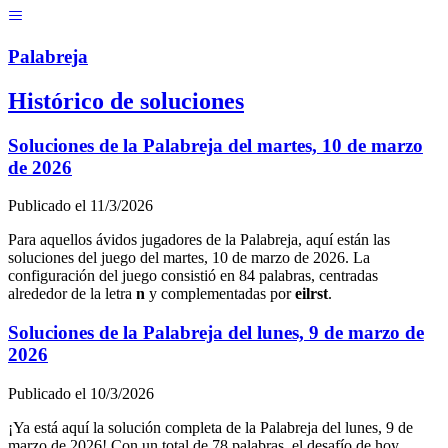
Menú
Pal
ab
r
eja
Histórico de soluciones
Soluciones de la Palabreja del
martes, 10 de marzo
de 2026
Publicado el
11/3/2026
Para aquellos ávidos jugadores de la Palabreja, aquí están las
soluciones del juego del
martes, 10 de marzo de 2026
. La
configuración del juego consistió en
84
palabras, centradas
alrededor de la letra
n
y complementadas por
e
i
l
r
s
t
.
Soluciones de la Palabreja del
lunes, 9 de marzo de
2026
Publicado el
10/3/2026
¡Ya está aquí la solución completa de la Palabreja del
lunes, 9 de
marzo de 2026
! Con un total de
78
palabras, el desafío de hoy