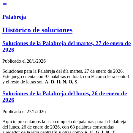
Menú
Pal
ab
r
eja
Histórico de soluciones
Soluciones de la Palabreja del
martes, 27 de enero de
2026
Publicado el
28/1/2026
Soluciones para la Palabreja del día
martes, 27 de enero de 2026
.
Este juego cuenta con
97
palabras en total, con
E
como letra central
y el resto de letras son
A, D, H, N, O, S
.
Soluciones de la Palabreja del
lunes, 26 de enero de
2026
Publicado el
27/1/2026
Aquí te presentamos la lista completa de palabras para la Palabreja
del
lunes, 26 de enero de 2026
, con
68
palabras construidas
alrededor de la letra central
V
y otras como
A, E, G, I, N, T
.