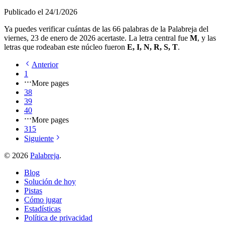
Publicado el
24/1/2026
Ya puedes verificar cuántas de las
66
palabras de la Palabreja del
viernes, 23 de enero de 2026
acertaste. La letra central fue
M
, y las
letras que rodeaban este núcleo fueron
E, I, N, R, S, T
.
Anterior
1
More pages
38
39
40
More pages
315
Siguiente
©
2026
Palabreja
.
Blog
Solución de hoy
Pistas
Cómo jugar
Estadísticas
Política de privacidad