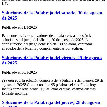
I, L
.
Soluciones de la Palabreja del
sábado, 30 de agosto
de 2025
Publicado el
31/8/2025
Para aquellos ávidos jugadores de la Palabreja, aquí están las
soluciones del juego del
sábado, 30 de agosto de 2025
. La
configuración del juego consistió en
130
palabras, centradas
alrededor de la letra
m
y complementadas por
a
c
d
n
o
p
.
Soluciones de la Palabreja del
viernes, 29 de agosto
de 2025
Publicado el
30/8/2025
¡Ya está aquí la solución completa de la Palabreja del
viernes, 29 de
agosto de 2025
! Con un total de
95
palabras, el desafío de hoy
incluía como letra central
i
y las letras
c
e
o
r
s
v
. Veamos cuántas
lograste encontrar.
Soluciones de la Palabreja del
jueves, 28 de agosto