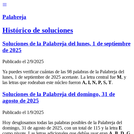
Menú
Pal
ab
r
eja
Histórico de soluciones
Soluciones de la Palabreja del
lunes, 1 de septiembre
de 2025
Publicado el
2/9/2025
Ya puedes verificar cuántas de las
98
palabras de la Palabreja del
lunes, 1 de septiembre de 2025
acertaste. La letra central fue
M
, y
las letras que rodeaban este núcleo fueron
A, I, N, P, S, T
.
Soluciones de la Palabreja del
domingo, 31 de
agosto de 2025
Publicado el
1/9/2025
Hoy desglosamos todas las palabras posibles de la Palabreja del
domingo, 31 de agosto de 2025
, con un total de
115
y la letra
E
como pivote. Las letras adicionales que debías usar eran
A, B, D, G,