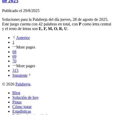
de 2025
Publicado el
29/8/2025
Soluciones para la Palabreja del día
jueves, 28 de agosto de 2025
.
Este juego cuenta con
42
palabras en total, con
P
como letra central
y el resto de letras son
E, F, M, O, R, U
.
Anterior
1
More pages
68
69
70
More pages
315
Siguiente
©
2026
Palabreja
.
Blog
Solución de hoy
Pistas
Cómo jugar
Estadísticas