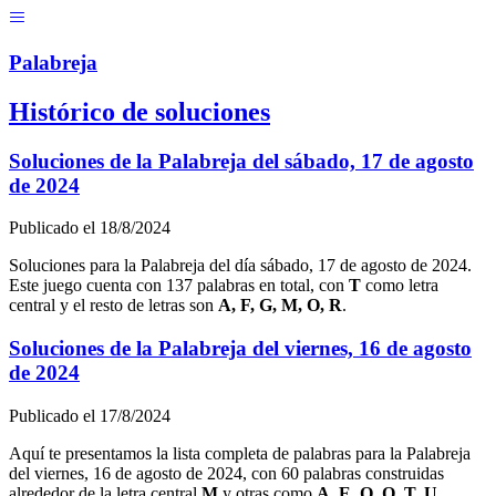
Menú
Pal
ab
r
eja
Histórico de soluciones
Soluciones de la Palabreja del
sábado, 17 de agosto
de 2024
Publicado el
18/8/2024
Soluciones para la Palabreja del día
sábado, 17 de agosto de 2024
.
Este juego cuenta con
137
palabras en total, con
T
como letra
central y el resto de letras son
A, F, G, M, O, R
.
Soluciones de la Palabreja del
viernes, 16 de agosto
de 2024
Publicado el
17/8/2024
Aquí te presentamos la lista completa de palabras para la Palabreja
del
viernes, 16 de agosto de 2024
, con
60
palabras construidas
alrededor de la letra central
M
y otras como
A, E, O, Q, T, U
.