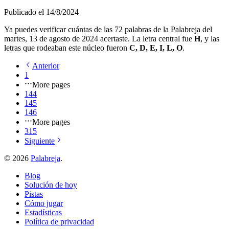
Publicado el
14/8/2024
Ya puedes verificar cuántas de las
72
palabras de la Palabreja del
martes, 13 de agosto de 2024
acertaste. La letra central fue
H
, y las
letras que rodeaban este núcleo fueron
C, D, E, I, L, O
.
Anterior
1
More pages
144
145
146
More pages
315
Siguiente
©
2026
Palabreja
.
Blog
Solución de hoy
Pistas
Cómo jugar
Estadísticas
Política de privacidad