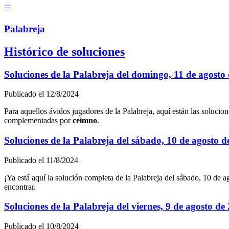
Menú
Pal
ab
r
eja
Histórico de soluciones
Soluciones de la Palabreja del
domingo, 11 de agosto
Publicado el
12/8/2024
Para aquellos ávidos jugadores de la Palabreja, aquí están las solucion
complementadas por
c
e
i
m
n
o
.
Soluciones de la Palabreja del
sábado, 10 de agosto d
Publicado el
11/8/2024
¡Ya está aquí la solución completa de la Palabreja del
sábado, 10 de a
encontrar.
Soluciones de la Palabreja del
viernes, 9 de agosto de
Publicado el
10/8/2024