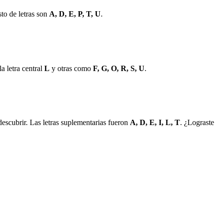
sto de letras son
A, D, E, P, T, U
.
a letra central
L
y otras como
F, G, O, R, S, U
.
escubrir. Las letras suplementarias fueron
A, D, E, I, L, T
. ¿Lograste