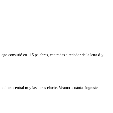
juego consistió en
115
palabras, centradas alrededor de la letra
d
y
mo letra central
m
y las letras
e
l
o
r
t
v
. Veamos cuántas lograste